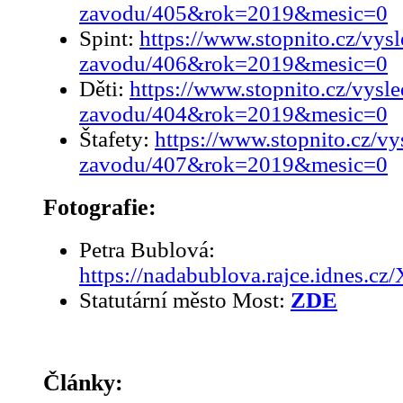
zavodu/405&rok=2019&mesic=0
Spint:
https://www.stopnito.cz/vys
zavodu/406&rok=2019&mesic=0
Děti:
https://www.stopnito.cz/vysl
zavodu/404&rok=2019&mesic=0
Štafety:
https://www.stopnito.cz/vy
zavodu/407&rok=2019&mesic=0
Fotografie:
Petra Bublová:
https://nadabublova.rajce.idnes.
Statutární město Most:
ZDE
Články: