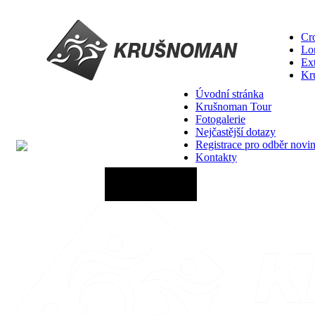
Cro
Lo
Ex
Kr
Úvodní stránka
Krušnoman Tour
Fotogalerie
Nejčastější dotazy
Registrace pro odběr novi
Kontakty
29.08.2026 - 06:00