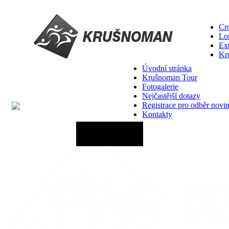
Cro
Lo
Ex
Kr
Úvodní stránka
Krušnoman Tour
Fotogalerie
Nejčastější dotazy
Registrace pro odběr novi
Kontakty
20.06.2027 - 12:00