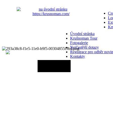
Cro
Lo
Ex
Kr
Úvodní stránka
Krušnoman Tour
Fotogalerie
Nejčastější dotazy
Registrace pro odběr novi
Kontakty
20.06.2027 - 12:00