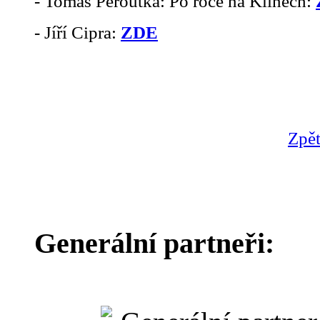
- Tomáš Peroutka: Po roce na Klínech:
- Jíří Cipra:
ZDE
Zpět
Generální partneři: