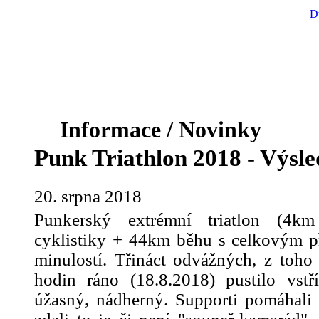
D
Informace / Novinky
Punk Triathlon 2018 - Výsledk
20. srpna 2018
Punkerský extrémní triatlon (4
cyklistiky + 44km běhu s celkovým p
minulostí. Třináct odvážných, z toho
hodin ráno (18.8.2018) pustilo vstř
úžasný, nádherný. Supporti pomáhali