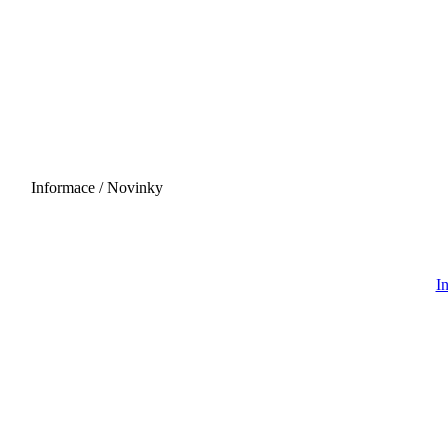
Informace / Novinky
20.06.2027 - 12:00
I