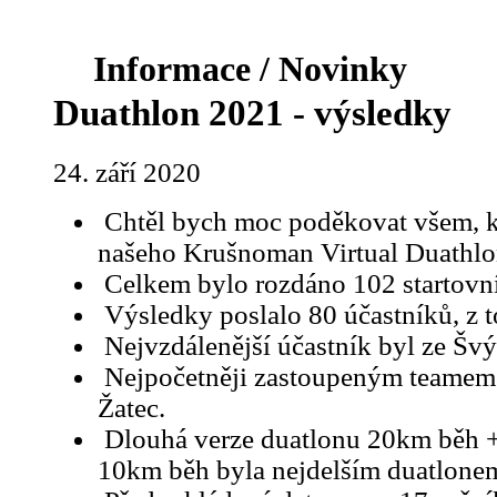
Informace / Novinky
Duathlon 2021 - výsledky
24. září 2020
Chtěl bych moc poděkovat všem, kte
našeho Krušnoman Virtual Duathlo
Celkem bylo rozdáno 102 startovní
Výsledky poslalo 80 účastníků, z 
Nejvzdálenější účastník byl ze Švý
Nejpočetněji zastoupeným teame
Žatec.
Dlouhá verze duatlonu 20km běh +
10km běh byla nejdelším duatlone