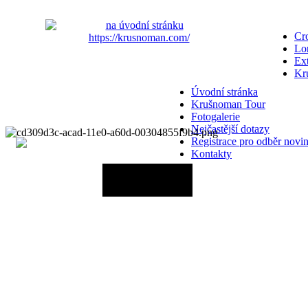
Cro
Lo
Ex
Kr
Úvodní stránka
Krušnoman Tour
Fotogalerie
Nejčastější dotazy
Registrace pro odběr novi
Kontakty
29.08.2026 - 06:00