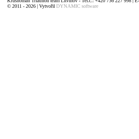
Krušnoman Triathlon team Litvínov - Tel.č.: +420 736 227 998 | E
© 2011 - 2026 | Vytvořil
DYNAMIC software