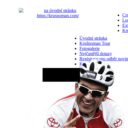
Cro
Lo
Ex
Kr
Úvodní stránka
Krušnoman Tour
Fotogalerie
Nejčastější dotazy
Registrace pro odběr novi
Kontakty
29.08.2026 - 06:00