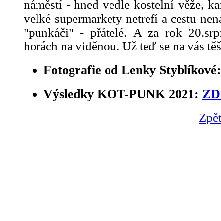
náměstí - hned vedle kostelní věže, kam
velké supermarkety netrefí a cestu nen
"punkáči" - přátelé. A za rok 20.s
horách na viděnou. Už teď se na vás tě
Fotografie od Lenky Styblíkové
Výsledky KOT-PUNK 2021:
ZD
Zpět