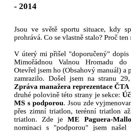
- 2014
Jsou ve světě sportu situace, kdy sp
prohrává. Co se vlastně stalo? Proč ten
V úterý mi přišel "doporučený" dopi
Mimořádnou Valnou Hromadu do Č
Otevřel jsem ho (Obsahový manuál) a p
zamrazilo. Došel jsem na stranu 29,
Zpráva manažera reprezentace ČTA
druhé polovině této strany je sekce:
Úč
MS s podporou
. Jsou zde vyjmenovan
přes zimní triatlon, terénní triatlon 
triatlon. Zde je
ME Paguera-Mallo
nominaci s "podporou" jsem našel