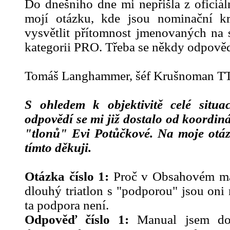
Do dnešního dne mi nepřišla z oficiá
mojí otázku, kde jsou nominační kr
vysvětlit přítomnost jmenovaných na s
kategorii PRO. Třeba se někdy odpově
Tomáš Langhammer, šéf Krušnoman TT
S ohledem k objektivitě celé situ
odpovědí se mi již dostalo od koordin
"tlonů" Evi Potůčkové. Na moje otáz
tímto děkuji.
Otázka číslo 1:
Proč v Obsahovém ma
dlouhý triatlon s "podporou" jsou oni
ta podpora není.
Odpověď číslo 1:
Manual jsem do