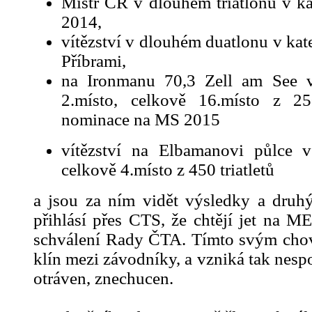
Mistr ČR v dlouhém triatlonu v ka
2014,
vítězství v dlouhém duatlonu v kate
Příbrami,
na Ironmanu 70,3 Zell am See v
2.místo, celkově 16.místo z 250
nominace na MS 2015
vítězství na Elbamanovi půlce v 
celkově 4.místo z 450 triatletů
a jsou za ním vidět výsledky a druhý 
přihlásí přes CTS, že chtějí jet na M
schválení Rady ČTA. Tímto svým ch
klín mezi závodníky, a vzniká tak nespo
otráven, znechucen.