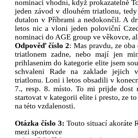
nominaci vhodní, když prokazatelně To
jeden závod v dlouhém triatlonu, tedy
dutalon v Příbrami a nedokončil. A 
letos nic a vloni jeden poloviční Cz
nominaci do AGE group ve věkovce, al
Odpověď číslo 2
: Mas pravdu, ze oba
triatlonem zadne, nebo mají jen min
prihlasenim do kategorie elite jsem sou
schvaleni Rade na zaklade jejic
triatlonu. Loni i letos obsadili v kon
7., resp. 8. místo. To mi prijde dost
startovat v kategorii elite i presto, ze t
na této vzdalenosti.
Otázka číslo 3:
Touto situací akoráte
mezi sportovce