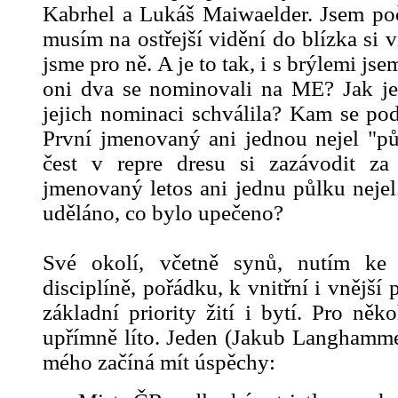
Kabrhel a Lukáš Maiwaelder. Jsem počí
musím na ostřejší vidění do blízka si v
jsme pro ně. A je to tak, i s brýlemi js
oni dva se nominovali na ME? Jak j
jejich nominaci schválila? Kam se p
První jmenovaný ani jednou nejel "pů
čest v repre dresu si zazávodit 
jmenovaný letos ani jednu půlku nejel
uděláno, co bylo upečeno?
Své okolí, včetně synů, nutím ke k
disciplíně, pořádku, k vnitřní i vnější
základní priority žití i bytí. Pro něk
upřímně líto. Jeden (Jakub Langhammer
mého začíná mít úspěchy: