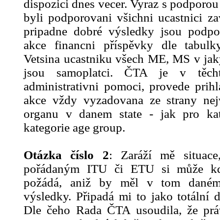
dispozici dnes vecer. Vyraz s podporo
byli podporovani všichni ucastnici 
pripadne dobré výsledky jsou podpo
akce financni příspěvky dle tabul
Vetsina ucastniku všech ME, MS v ja
jsou samoplatci. ČTA je v těch
administrativni pomoci, provede prihl
akce vždy vyzadovana ze strany nejv
organu v danem state - jak pro kate
kategorie age group.
Otázka číslo 2
: Zaráží mě situa
pořádaným ITU či ETU si může kdo
požádá, aniž by měl v tom daném
výsledky. Připadá mi to jako totální
Dle čeho Rada ČTA usoudila, že prá