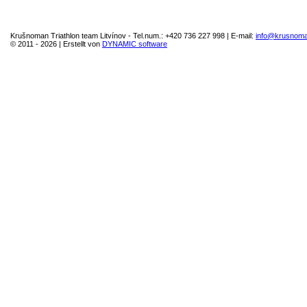
Krušnoman Triathlon team Litvínov - Tel.num.: +420 736 227 998 | E-mail:
moc.namonsur
© 2011 - 2026 | Erstellt von
DYNAMIC software