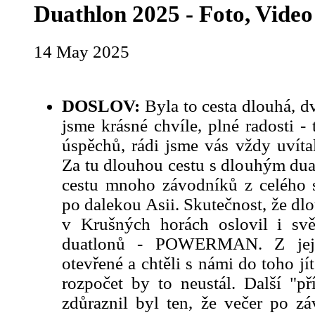
Duathlon 2025 - Foto, Video
14 May 2025
DOSLOV:
Byla to cesta dlouhá, dva
jsme krásné chvíle, plné radosti - 
úspěchů, rádi jsme vás vždy uvíta
Za tu dlouhou cestu s dlouhým dua
cestu mnoho závodníků z celého 
po dalekou Asii. Skutečnost, že dl
v Krušných horách oslovil i svě
duatlonů - POWERMAN. Z jeji
otevřené a chtěli s námi do toho jí
rozpočet by to neustál. Další "př
zdůraznil byl ten, že večer po z