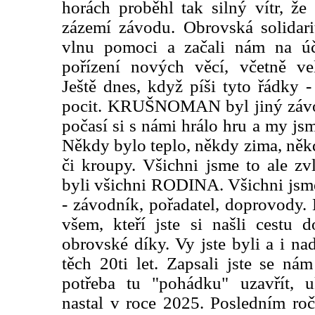
horách proběhl tak silný vítr, že
zázemí závodu. Obrovská solidari
vlnu pomoci a začali nám na úč
pořízení nových věcí, včetně vel
Ještě dnes, když píši tyto řádky 
pocit. KRUŠNOMAN byl jiný závod
počasí si s námi hrálo hru a my jsm
Někdy bylo teplo, někdy zima, něk
či kroupy. Všichni jsme to ale zvl
byli všichni RODINA. Všichni jsme
- závodník, pořadatel, doprovody. 
všem, kteří jste si našli cestu 
obrovské díky. Vy jste byli a i nad
těch 20ti let. Zapsali jste se ná
potřeba tu "pohádku" uzavřít, 
nastal v roce 2025. Posledním ro