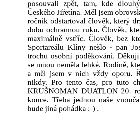
posouvali zpět, tam, kde dlouh
Českého Jiřetína. Měl jsem obrovsk
ročník odstartoval člověk, který d
dobu ochrannou ruku. Člověk, kte
maximálně vstříc. Člověk, bez kt
Sportareálu Klíny nešlo - pan Jo
trochu osobní poděkování. Děkuji 
se mnou neměla lehké. Rodině, kte
a měl jsem v nich vždy oporu. Ří
nikdy. Pro tento čas, pro tuto c
KRUŠNOMAN DUATLON 20. ročn
konce. Třeba jednou naše vnoučata
bude jiná pohádka :-) .